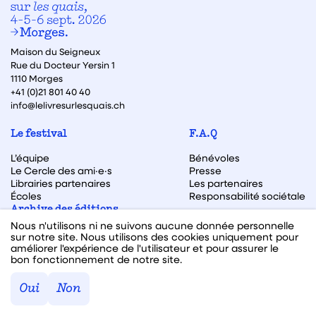
Maison du Seigneux
Rue du Docteur Yersin 1
1110 Morges
+41 (0)21 801 40 40
info@lelivresurlesquais.ch
Le festival
F.A.Q
L’équipe
Bénévoles
Le Cercle des ami·e·s
Presse
Librairies partenaires
Les partenaires
Écoles
Responsabilité sociétale
Archive des éditions
Nous n'utilisons ni ne suivons aucune donnée personnelle
Archive des autrices et auteurs
sur notre site. Nous utilisons des cookies uniquement pour
améliorer l'expérience de l'utilisateur et pour assurer le
bon fonctionnement de notre site.
Facebook
Instagram
Linkedin
Youtube
Oui
Non
Webdesign & code fait avec ♥ par
Hawaii Interactive