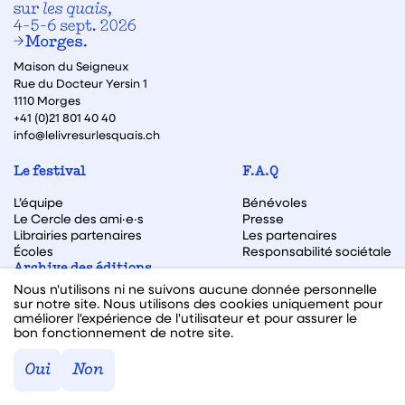
Maison du Seigneux
Rue du Docteur Yersin 1
1110 Morges
+41 (0)21 801 40 40
info@lelivresurlesquais.ch
Le festival
F.A.Q
L’équipe
Bénévoles
Le Cercle des ami·e·s
Presse
Librairies partenaires
Les partenaires
Écoles
Responsabilité sociétale
Archive des éditions
Nous n'utilisons ni ne suivons aucune donnée personnelle
Archive des autrices et auteurs
sur notre site. Nous utilisons des cookies uniquement pour
améliorer l'expérience de l'utilisateur et pour assurer le
bon fonctionnement de notre site.
Facebook
Instagram
Linkedin
Youtube
Oui
Non
Webdesign & code fait avec ♥ par
Hawaii Interactive