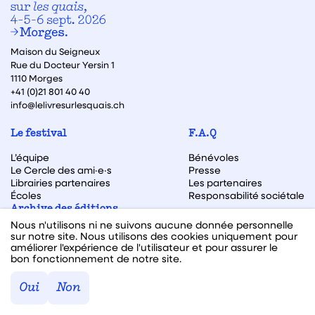
Maison du Seigneux
Rue du Docteur Yersin 1
1110 Morges
+41 (0)21 801 40 40
info@lelivresurlesquais.ch
Le festival
F.A.Q
L’équipe
Bénévoles
Le Cercle des ami·e·s
Presse
Librairies partenaires
Les partenaires
Écoles
Responsabilité sociétale
Archive des éditions
Nous n'utilisons ni ne suivons aucune donnée personnelle
Archive des autrices et auteurs
sur notre site. Nous utilisons des cookies uniquement pour
améliorer l'expérience de l'utilisateur et pour assurer le
bon fonctionnement de notre site.
Facebook
Instagram
Linkedin
Youtube
Oui
Non
Webdesign & code fait avec ♥ par
Hawaii Interactive