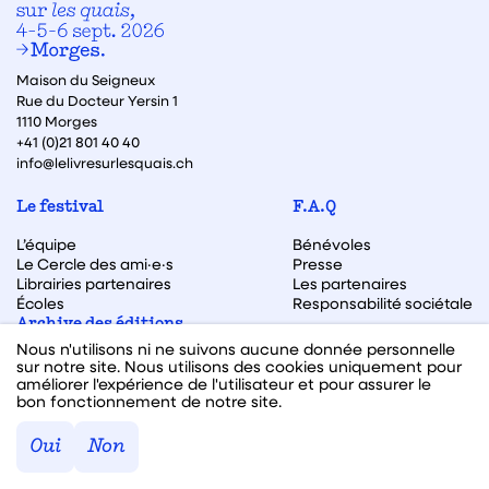
Maison du Seigneux
Rue du Docteur Yersin 1
1110 Morges
+41 (0)21 801 40 40
info@lelivresurlesquais.ch
Le festival
F.A.Q
L’équipe
Bénévoles
Le Cercle des ami·e·s
Presse
Librairies partenaires
Les partenaires
Écoles
Responsabilité sociétale
Archive des éditions
Nous n'utilisons ni ne suivons aucune donnée personnelle
Archive des autrices et auteurs
sur notre site. Nous utilisons des cookies uniquement pour
améliorer l'expérience de l'utilisateur et pour assurer le
bon fonctionnement de notre site.
Facebook
Instagram
Linkedin
Youtube
Oui
Non
Webdesign & code fait avec ♥ par
Hawaii Interactive