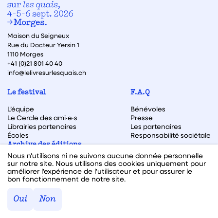
Maison du Seigneux
Rue du Docteur Yersin 1
1110 Morges
+41 (0)21 801 40 40
info@lelivresurlesquais.ch
Le festival
F.A.Q
L’équipe
Bénévoles
Le Cercle des ami·e·s
Presse
Librairies partenaires
Les partenaires
Écoles
Responsabilité sociétale
Archive des éditions
Nous n'utilisons ni ne suivons aucune donnée personnelle
Archive des autrices et auteurs
sur notre site. Nous utilisons des cookies uniquement pour
améliorer l'expérience de l'utilisateur et pour assurer le
bon fonctionnement de notre site.
Facebook
Instagram
Linkedin
Youtube
Oui
Non
Webdesign & code fait avec ♥ par
Hawaii Interactive