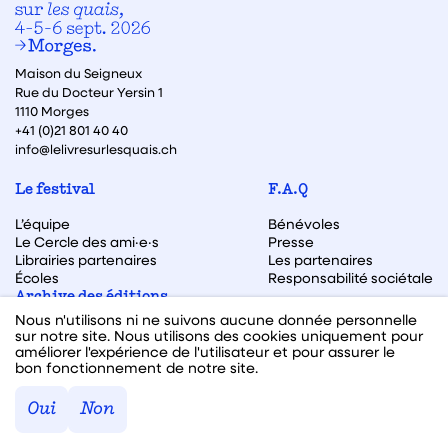
Maison du Seigneux
Rue du Docteur Yersin 1
1110 Morges
+41 (0)21 801 40 40
info@lelivresurlesquais.ch
Le festival
F.A.Q
L’équipe
Bénévoles
Le Cercle des ami·e·s
Presse
Librairies partenaires
Les partenaires
Écoles
Responsabilité sociétale
Archive des éditions
Nous n'utilisons ni ne suivons aucune donnée personnelle
Archive des autrices et auteurs
sur notre site. Nous utilisons des cookies uniquement pour
améliorer l'expérience de l'utilisateur et pour assurer le
bon fonctionnement de notre site.
Facebook
Instagram
Linkedin
Youtube
Oui
Non
Webdesign & code fait avec ♥ par
Hawaii Interactive