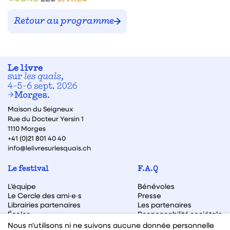
les
livres
Retour au programme
Maison du Seigneux
Rue du Docteur Yersin 1
1110 Morges
+41 (0)21 801 40 40
info@lelivresurlesquais.ch
Le festival
F.A.Q
L’équipe
Bénévoles
Le Cercle des ami·e·s
Presse
Librairies partenaires
Les partenaires
Écoles
Responsabilité sociétale
Archive des éditions
Nous n'utilisons ni ne suivons aucune donnée personnelle