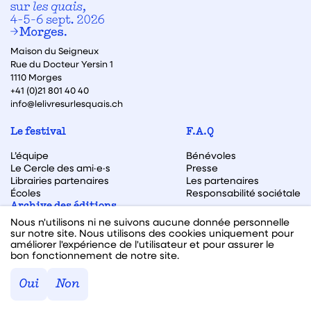
Maison du Seigneux
Rue du Docteur Yersin 1
1110 Morges
+41 (0)21 801 40 40
info@lelivresurlesquais.ch
Le festival
F.A.Q
L’équipe
Bénévoles
Le Cercle des ami·e·s
Presse
Librairies partenaires
Les partenaires
Écoles
Responsabilité sociétale
Archive des éditions
Nous n'utilisons ni ne suivons aucune donnée personnelle
Archive des autrices et auteurs
sur notre site. Nous utilisons des cookies uniquement pour
améliorer l'expérience de l'utilisateur et pour assurer le
bon fonctionnement de notre site.
Facebook
Instagram
Linkedin
Youtube
Oui
Non
Webdesign & code fait avec ♥ par
Hawaii Interactive