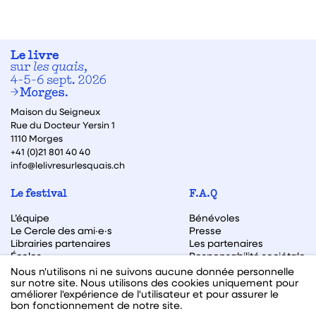
Maison du Seigneux
Rue du Docteur Yersin 1
1110 Morges
+41 (0)21 801 40 40
info@lelivresurlesquais.ch
Le festival
F.A.Q
L’équipe
Bénévoles
Le Cercle des ami·e·s
Presse
Librairies partenaires
Les partenaires
Écoles
Responsabilité sociétale
Archive des éditions
Nous n'utilisons ni ne suivons aucune donnée personnelle
sur notre site. Nous utilisons des cookies uniquement pour
Archive des autrices et auteurs
améliorer l'expérience de l'utilisateur et pour assurer le
bon fonctionnement de notre site.