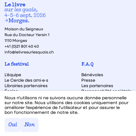
Maison du Seigneux
Rue du Docteur Yersin 1
1110 Morges
+41 (0)21 801 40 40
info@lelivresurlesquais.ch
Le festival
F.A.Q
L’équipe
Bénévoles
Le Cercle des ami·e·s
Presse
Librairies partenaires
Les partenaires
Écoles
Responsabilité sociétale
Archive des éditions
Nous n'utilisons ni ne suivons aucune donnée personnelle
sur notre site. Nous utilisons des cookies uniquement pour
Archive des autrices et auteurs
améliorer l'expérience de l'utilisateur et pour assurer le
bon fonctionnement de notre site.
Facebook
Instagram
Linkedin
Youtube
Oui
Non
Webdesign & code fait avec ♥ par
Hawaii Interactive