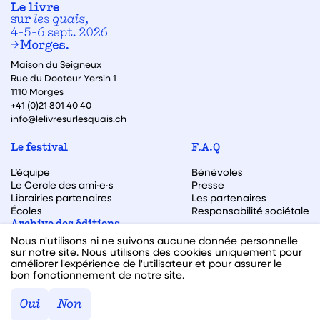
Maison du Seigneux
Rue du Docteur Yersin 1
1110 Morges
+41 (0)21 801 40 40
info@lelivresurlesquais.ch
Le festival
F.A.Q
L’équipe
Bénévoles
Le Cercle des ami·e·s
Presse
Librairies partenaires
Les partenaires
Écoles
Responsabilité sociétale
Archive des éditions
Nous n'utilisons ni ne suivons aucune donnée personnelle
Archive des autrices et auteurs
sur notre site. Nous utilisons des cookies uniquement pour
améliorer l'expérience de l'utilisateur et pour assurer le
bon fonctionnement de notre site.
Facebook
Instagram
Linkedin
Youtube
Oui
Non
Webdesign & code fait avec ♥ par
Hawaii Interactive