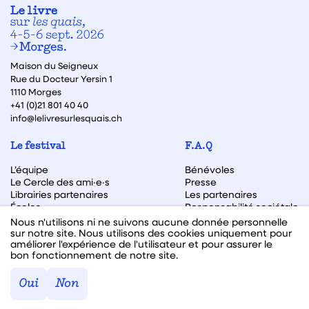
Maison du Seigneux
Rue du Docteur Yersin 1
1110 Morges
+41 (0)21 801 40 40
info@lelivresurlesquais.ch
Le festival
F.A.Q
L’équipe
Bénévoles
Le Cercle des ami·e·s
Presse
Librairies partenaires
Les partenaires
Écoles
Responsabilité sociétale
Archive des éditions
Nous n'utilisons ni ne suivons aucune donnée personnelle
sur notre site. Nous utilisons des cookies uniquement pour
Archive des autrices et auteurs
améliorer l'expérience de l'utilisateur et pour assurer le
bon fonctionnement de notre site.
Facebook
Instagram
Linkedin
Youtube
Oui
Non
Webdesign & code fait avec ♥ par
Hawaii Interactive