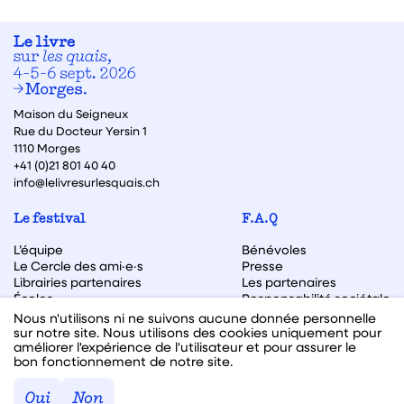
Maison du Seigneux
Rue du Docteur Yersin 1
1110 Morges
+41 (0)21 801 40 40
info@lelivresurlesquais.ch
Le festival
F.A.Q
L’équipe
Bénévoles
Le Cercle des ami·e·s
Presse
Librairies partenaires
Les partenaires
Écoles
Responsabilité sociétale
Archive des éditions
Nous n'utilisons ni ne suivons aucune donnée personnelle
sur notre site. Nous utilisons des cookies uniquement pour
Archive des autrices et auteurs
améliorer l'expérience de l'utilisateur et pour assurer le
bon fonctionnement de notre site.
Facebook
Instagram
Linkedin
Youtube
Oui
Non