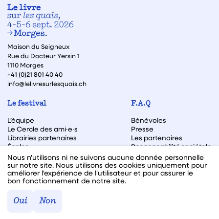
Maison du Seigneux
Rue du Docteur Yersin 1
1110 Morges
+41 (0)21 801 40 40
info@lelivresurlesquais.ch
Le festival
F.A.Q
L’équipe
Bénévoles
Le Cercle des ami·e·s
Presse
Librairies partenaires
Les partenaires
Écoles
Responsabilité sociétale
Archive des éditions
Nous n'utilisons ni ne suivons aucune donnée personnelle
sur notre site. Nous utilisons des cookies uniquement pour
Archive des autrices et auteurs
améliorer l'expérience de l'utilisateur et pour assurer le
bon fonctionnement de notre site.
Facebook
Instagram
Linkedin
Youtube
Oui
Non
Webdesign & code fait avec ♥ par
Hawaii Interactive