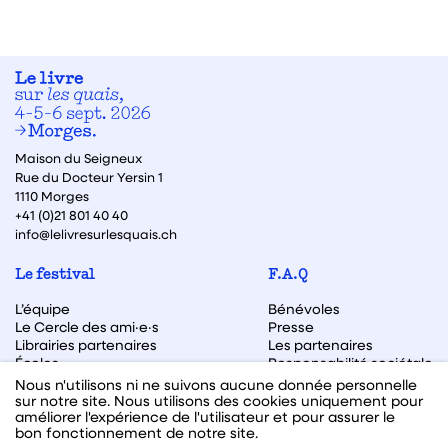
Maison du Seigneux
Rue du Docteur Yersin 1
1110 Morges
+41 (0)21 801 40 40
info@lelivresurlesquais.ch
Le festival
F.A.Q
L’équipe
Bénévoles
Le Cercle des ami·e·s
Presse
Librairies partenaires
Les partenaires
Écoles
Responsabilité sociétale
Archive des éditions
Nous n'utilisons ni ne suivons aucune donnée personnelle
sur notre site. Nous utilisons des cookies uniquement pour
Archive des autrices et auteurs
améliorer l'expérience de l'utilisateur et pour assurer le
bon fonctionnement de notre site.