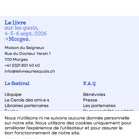
Maison du Seigneux
Rue du Docteur Yersin 1
1110 Morges
+41 (0)21 801 40 40
info@lelivresurlesquais.ch
Le festival
F.A.Q
L’équipe
Bénévoles
Le Cercle des ami·e·s
Presse
Librairies partenaires
Les partenaires
Écoles
Responsabilité sociétale
Archive des éditions
Nous n'utilisons ni ne suivons aucune donnée personnelle
sur notre site. Nous utilisons des cookies uniquement pour
Archive des autrices et auteurs
améliorer l'expérience de l'utilisateur et pour assurer le
bon fonctionnement de notre site.