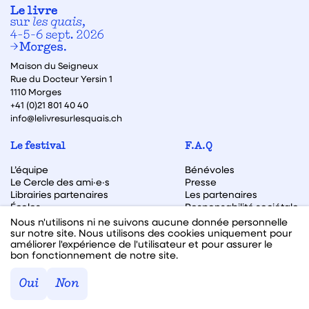
Maison du Seigneux
Rue du Docteur Yersin 1
1110 Morges
+41 (0)21 801 40 40
info@lelivresurlesquais.ch
Le festival
F.A.Q
L’équipe
Bénévoles
Le Cercle des ami·e·s
Presse
Librairies partenaires
Les partenaires
Écoles
Responsabilité sociétale
Archive des éditions
Nous n'utilisons ni ne suivons aucune donnée personnelle
sur notre site. Nous utilisons des cookies uniquement pour
Archive des autrices et auteurs
améliorer l'expérience de l'utilisateur et pour assurer le
bon fonctionnement de notre site.
Facebook
Instagram
Linkedin
Youtube
Oui
Non
Webdesign & code fait avec ♥ par
Hawaii Interactive