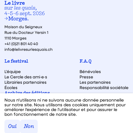
Maison du Seigneux
Rue du Docteur Yersin 1
1110 Morges
+41 (0)21 801 40 40
info@lelivresurlesquais.ch
Le festival
F.A.Q
L’équipe
Bénévoles
Le Cercle des ami·e·s
Presse
Librairies partenaires
Les partenaires
Écoles
Responsabilité sociétale
Archive des éditions
Nous n'utilisons ni ne suivons aucune donnée personnelle
Archive des autrices et auteurs
sur notre site. Nous utilisons des cookies uniquement pour
améliorer l'expérience de l'utilisateur et pour assurer le
bon fonctionnement de notre site.
Facebook
Instagram
Linkedin
Youtube
Oui
Non
Webdesign & code fait avec ♥ par
Hawaii Interactive