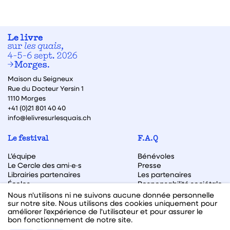
Maison du Seigneux
Rue du Docteur Yersin 1
1110 Morges
+41 (0)21 801 40 40
info@lelivresurlesquais.ch
Le festival
F.A.Q
L’équipe
Bénévoles
Le Cercle des ami·e·s
Presse
Librairies partenaires
Les partenaires
Écoles
Responsabilité sociétale
Archive des éditions
Nous n'utilisons ni ne suivons aucune donnée personnelle
sur notre site. Nous utilisons des cookies uniquement pour
Archive des autrices et auteurs
améliorer l'expérience de l'utilisateur et pour assurer le
bon fonctionnement de notre site.