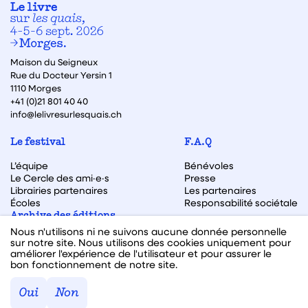
Maison du Seigneux
Rue du Docteur Yersin 1
1110 Morges
+41 (0)21 801 40 40
info@lelivresurlesquais.ch
Le festival
F.A.Q
L’équipe
Bénévoles
Le Cercle des ami·e·s
Presse
Librairies partenaires
Les partenaires
Écoles
Responsabilité sociétale
Archive des éditions
Nous n'utilisons ni ne suivons aucune donnée personnelle
Archive des autrices et auteurs
sur notre site. Nous utilisons des cookies uniquement pour
améliorer l'expérience de l'utilisateur et pour assurer le
bon fonctionnement de notre site.
Facebook
Instagram
Linkedin
Youtube
Oui
Non
Webdesign & code fait avec ♥ par
Hawaii Interactive