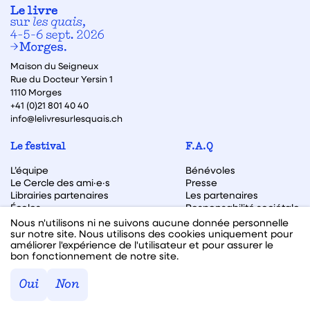
Maison du Seigneux
Rue du Docteur Yersin 1
1110 Morges
+41 (0)21 801 40 40
info@lelivresurlesquais.ch
Le festival
F.A.Q
L’équipe
Bénévoles
Le Cercle des ami·e·s
Presse
Librairies partenaires
Les partenaires
Écoles
Responsabilité sociétale
Archive des éditions
Nous n'utilisons ni ne suivons aucune donnée personnelle
sur notre site. Nous utilisons des cookies uniquement pour
Archive des autrices et auteurs
améliorer l'expérience de l'utilisateur et pour assurer le
bon fonctionnement de notre site.
Facebook
Instagram
Linkedin
Youtube
Oui
Non
Webdesign & code fait avec ♥ par
Hawaii Interactive