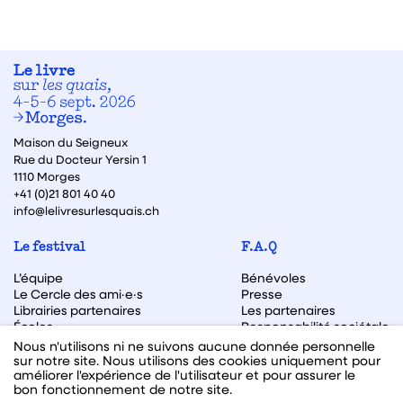
Maison du Seigneux
Rue du Docteur Yersin 1
1110 Morges
+41 (0)21 801 40 40
info@lelivresurlesquais.ch
Le festival
F.A.Q
L’équipe
Bénévoles
Le Cercle des ami·e·s
Presse
Librairies partenaires
Les partenaires
Écoles
Responsabilité sociétale
Archive des éditions
Nous n'utilisons ni ne suivons aucune donnée personnelle
sur notre site. Nous utilisons des cookies uniquement pour
Archive des autrices et auteurs
améliorer l'expérience de l'utilisateur et pour assurer le
bon fonctionnement de notre site.