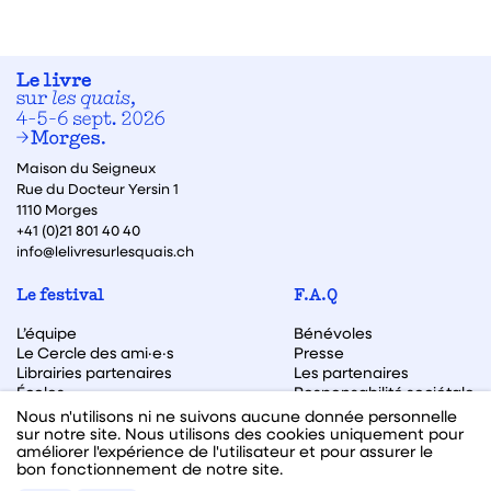
Maison du Seigneux
Rue du Docteur Yersin 1
1110 Morges
+41 (0)21 801 40 40
info@lelivresurlesquais.ch
Le festival
F.A.Q
L’équipe
Bénévoles
Le Cercle des ami·e·s
Presse
Librairies partenaires
Les partenaires
Écoles
Responsabilité sociétale
Archive des éditions
Nous n'utilisons ni ne suivons aucune donnée personnelle
sur notre site. Nous utilisons des cookies uniquement pour
Archive des autrices et auteurs
améliorer l'expérience de l'utilisateur et pour assurer le
bon fonctionnement de notre site.