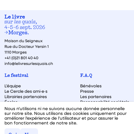
Maison du Seigneux
Rue du Docteur Yersin 1
1110 Morges
+41 (0)21 801 40 40
info@lelivresurlesquais.ch
Le festival
F.A.Q
L’équipe
Bénévoles
Le Cercle des ami·e·s
Presse
Librairies partenaires
Les partenaires
Écoles
Responsabilité sociétale
Archive des éditions
Nous n'utilisons ni ne suivons aucune donnée personnelle
sur notre site. Nous utilisons des cookies uniquement pour
Archive des autrices et auteurs
améliorer l'expérience de l'utilisateur et pour assurer le
bon fonctionnement de notre site.
Facebook
Instagram
Linkedin
Youtube