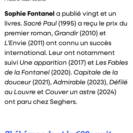
Sophie Fontanel
a publié vingt et un
livres.
Sacré Paul
(1995) a reçu le prix du
premier roman,
Grandir
(2010) et
L’En
vie (2011) ont connu un succès
international. Leur ont notamment
suivi
Une apparition
(2017) et
Les Fables
de
la Fontanel
(2020).
Capitale de la
douceur
(2021),
Admirable
(2023),
Défilé
au Louvre
et
Couver un astr
e (2024)
ont paru chez Seghers.