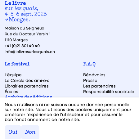
Maison du Seigneux
Rue du Docteur Yersin 1
1110 Morges
+41 (0)21 801 40 40
info@lelivresurlesquais.ch
Le festival
F.A.Q
L’équipe
Bénévoles
Le Cercle des ami·e·s
Presse
Librairies partenaires
Les partenaires
Écoles
Responsabilité sociétale
Archive des éditions
Nous n'utilisons ni ne suivons aucune donnée personnelle
Archive des autrices et auteurs
sur notre site. Nous utilisons des cookies uniquement pour
améliorer l'expérience de l'utilisateur et pour assurer le
bon fonctionnement de notre site.
Facebook
Instagram
Linkedin
Youtube
Oui
Non
Webdesign & code fait avec ♥ par
Hawaii Interactive