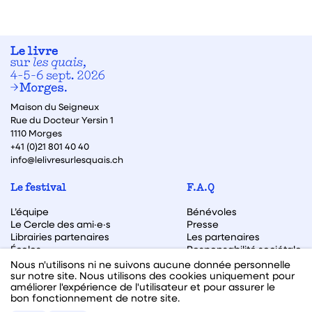
Maison du Seigneux
Rue du Docteur Yersin 1
1110 Morges
+41 (0)21 801 40 40
info@lelivresurlesquais.ch
Le festival
F.A.Q
L’équipe
Bénévoles
Le Cercle des ami·e·s
Presse
Librairies partenaires
Les partenaires
Écoles
Responsabilité sociétale
Archive des éditions
Nous n'utilisons ni ne suivons aucune donnée personnelle
sur notre site. Nous utilisons des cookies uniquement pour
Archive des autrices et auteurs
améliorer l'expérience de l'utilisateur et pour assurer le
bon fonctionnement de notre site.