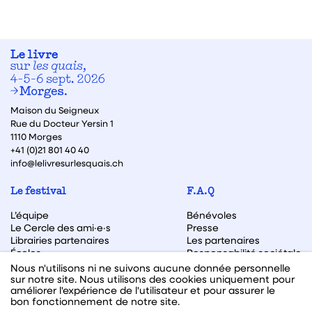
Maison du Seigneux
Rue du Docteur Yersin 1
1110 Morges
+41 (0)21 801 40 40
info@lelivresurlesquais.ch
Le festival
F.A.Q
L’équipe
Bénévoles
Le Cercle des ami·e·s
Presse
Librairies partenaires
Les partenaires
Écoles
Responsabilité sociétale
Archive des éditions
Nous n'utilisons ni ne suivons aucune donnée personnelle
sur notre site. Nous utilisons des cookies uniquement pour
Archive des autrices et auteurs
améliorer l'expérience de l'utilisateur et pour assurer le
bon fonctionnement de notre site.