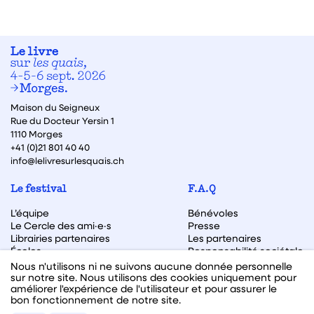
Maison du Seigneux
Rue du Docteur Yersin 1
1110 Morges
+41 (0)21 801 40 40
info@lelivresurlesquais.ch
Le festival
F.A.Q
L’équipe
Bénévoles
Le Cercle des ami·e·s
Presse
Librairies partenaires
Les partenaires
Écoles
Responsabilité sociétale
Archive des éditions
Nous n'utilisons ni ne suivons aucune donnée personnelle
sur notre site. Nous utilisons des cookies uniquement pour
Archive des autrices et auteurs
améliorer l'expérience de l'utilisateur et pour assurer le
bon fonctionnement de notre site.