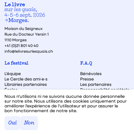
Maison du Seigneux
Rue du Docteur Yersin 1
1110 Morges
+41 (0)21 801 40 40
info@lelivresurlesquais.ch
Le festival
F.A.Q
L’équipe
Bénévoles
Le Cercle des ami·e·s
Presse
Librairies partenaires
Les partenaires
Écoles
Responsabilité sociétale
Archive des éditions
Nous n'utilisons ni ne suivons aucune donnée personnelle
sur notre site. Nous utilisons des cookies uniquement pour
Archive des autrices et auteurs
améliorer l'expérience de l'utilisateur et pour assurer le
bon fonctionnement de notre site.
Facebook
Instagram
Linkedin
Youtube
Oui
Non
Webdesign & code fait avec ♥ par
Hawaii Interactive