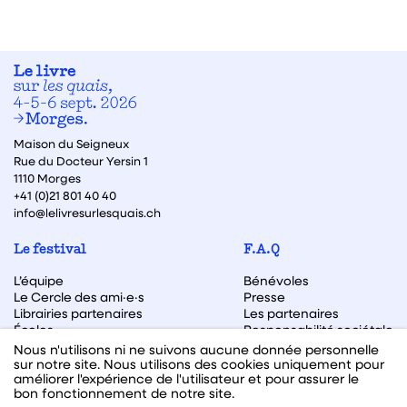
Maison du Seigneux
Rue du Docteur Yersin 1
1110 Morges
+41 (0)21 801 40 40
info@lelivresurlesquais.ch
Le festival
F.A.Q
L’équipe
Bénévoles
Le Cercle des ami·e·s
Presse
Librairies partenaires
Les partenaires
Écoles
Responsabilité sociétale
Archive des éditions
Nous n'utilisons ni ne suivons aucune donnée personnelle
sur notre site. Nous utilisons des cookies uniquement pour
Archive des autrices et auteurs
améliorer l'expérience de l'utilisateur et pour assurer le
bon fonctionnement de notre site.