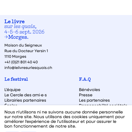
Maison du Seigneux
Rue du Docteur Yersin 1
1110 Morges
+41 (0)21 801 40 40
info@lelivresurlesquais.ch
Le festival
F.A.Q
L’équipe
Bénévoles
Le Cercle des ami·e·s
Presse
Librairies partenaires
Les partenaires
Écoles
Responsabilité sociétale
Archive des éditions
Nous n'utilisons ni ne suivons aucune donnée personnelle
sur notre site. Nous utilisons des cookies uniquement pour
Archive des autrices et auteurs
améliorer l'expérience de l'utilisateur et pour assurer le
bon fonctionnement de notre site.