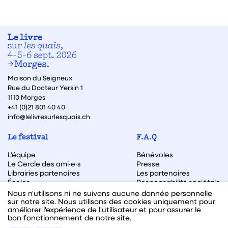
Maison du Seigneux
Rue du Docteur Yersin 1
1110 Morges
+41 (0)21 801 40 40
info@lelivresurlesquais.ch
Le festival
F.A.Q
L’équipe
Bénévoles
Le Cercle des ami·e·s
Presse
Librairies partenaires
Les partenaires
Écoles
Responsabilité sociétale
Archive des éditions
Nous n'utilisons ni ne suivons aucune donnée personnelle
sur notre site. Nous utilisons des cookies uniquement pour
Archive des autrices et auteurs
améliorer l'expérience de l'utilisateur et pour assurer le
bon fonctionnement de notre site.