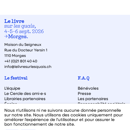
Maison du Seigneux
Rue du Docteur Yersin 1
1110 Morges
+41 (0)21 801 40 40
info@lelivresurlesquais.ch
Le festival
F.A.Q
L’équipe
Bénévoles
Le Cercle des ami·e·s
Presse
Librairies partenaires
Les partenaires
Écoles
Responsabilité sociétale
Archive des éditions
Nous n'utilisons ni ne suivons aucune donnée personnelle
sur notre site. Nous utilisons des cookies uniquement pour
Archive des autrices et auteurs
améliorer l'expérience de l'utilisateur et pour assurer le
bon fonctionnement de notre site.