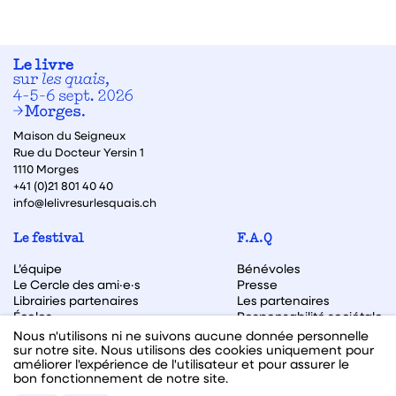
Maison du Seigneux
Rue du Docteur Yersin 1
1110 Morges
+41 (0)21 801 40 40
info@lelivresurlesquais.ch
Le festival
F.A.Q
L’équipe
Bénévoles
Le Cercle des ami·e·s
Presse
Librairies partenaires
Les partenaires
Écoles
Responsabilité sociétale
Archive des éditions
Nous n'utilisons ni ne suivons aucune donnée personnelle
sur notre site. Nous utilisons des cookies uniquement pour
Archive des autrices et auteurs
améliorer l'expérience de l'utilisateur et pour assurer le
bon fonctionnement de notre site.