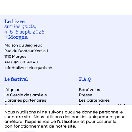
Maison du Seigneux
Rue du Docteur Yersin 1
1110 Morges
+41 (0)21 801 40 40
info@lelivresurlesquais.ch
Le festival
F.A.Q
L’équipe
Bénévoles
Le Cercle des ami·e·s
Presse
Librairies partenaires
Les partenaires
Écoles
Responsabilité sociétale
Archive des éditions
Nous n'utilisons ni ne suivons aucune donnée personnelle
sur notre site. Nous utilisons des cookies uniquement pour
Archive des autrices et auteurs
améliorer l'expérience de l'utilisateur et pour assurer le
bon fonctionnement de notre site.