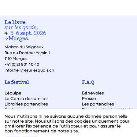
Maison du Seigneux
Rue du Docteur Yersin 1
1110 Morges
+41 (0)21 801 40 40
info@lelivresurlesquais.ch
Le festival
F.A.Q
L’équipe
Bénévoles
Le Cercle des ami·e·s
Presse
Librairies partenaires
Les partenaires
Écoles
Responsabilité sociétale
Archive des éditions
Nous n'utilisons ni ne suivons aucune donnée personnelle
sur notre site. Nous utilisons des cookies uniquement pour
Archive des autrices et auteurs
améliorer l'expérience de l'utilisateur et pour assurer le
bon fonctionnement de notre site.