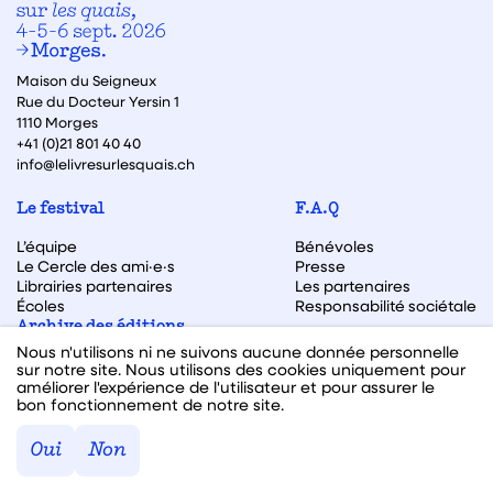
Maison du Seigneux
Rue du Docteur Yersin 1
1110 Morges
+41 (0)21 801 40 40
info@lelivresurlesquais.ch
Le festival
F.A.Q
L’équipe
Bénévoles
Le Cercle des ami·e·s
Presse
Librairies partenaires
Les partenaires
Écoles
Responsabilité sociétale
Archive des éditions
Nous n'utilisons ni ne suivons aucune donnée personnelle
Archive des autrices et auteurs
sur notre site. Nous utilisons des cookies uniquement pour
améliorer l'expérience de l'utilisateur et pour assurer le
bon fonctionnement de notre site.
Facebook
Instagram
Linkedin
Youtube
Oui
Non
Webdesign & code fait avec ♥ par
Hawaii Interactive