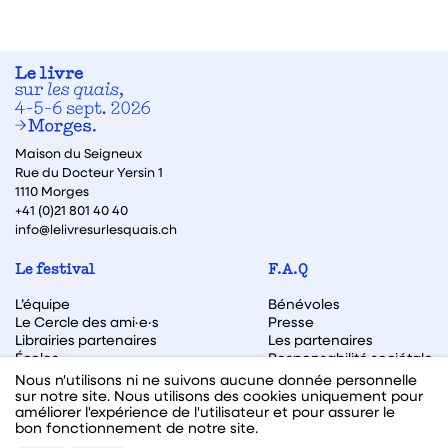
Maison du Seigneux
Rue du Docteur Yersin 1
1110 Morges
+41 (0)21 801 40 40
info@lelivresurlesquais.ch
Le festival
F.A.Q
L’équipe
Bénévoles
Le Cercle des ami·e·s
Presse
Librairies partenaires
Les partenaires
Écoles
Responsabilité sociétale
Archive des éditions
Nous n'utilisons ni ne suivons aucune donnée personnelle
sur notre site. Nous utilisons des cookies uniquement pour
Archive des autrices et auteurs
améliorer l'expérience de l'utilisateur et pour assurer le
bon fonctionnement de notre site.