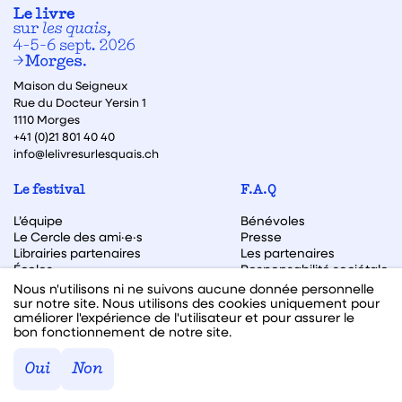
Maison du Seigneux
Rue du Docteur Yersin 1
1110 Morges
+41 (0)21 801 40 40
info@lelivresurlesquais.ch
Le festival
F.A.Q
L’équipe
Bénévoles
Le Cercle des ami·e·s
Presse
Librairies partenaires
Les partenaires
Écoles
Responsabilité sociétale
Archive des éditions
Nous n'utilisons ni ne suivons aucune donnée personnelle
sur notre site. Nous utilisons des cookies uniquement pour
Archive des autrices et auteurs
améliorer l'expérience de l'utilisateur et pour assurer le
bon fonctionnement de notre site.
Facebook
Instagram
Linkedin
Youtube
Oui
Non
Webdesign & code fait avec ♥ par
Hawaii Interactive