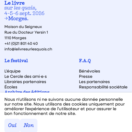
Maison du Seigneux
Rue du Docteur Yersin 1
1110 Morges
+41 (0)21 801 40 40
info@lelivresurlesquais.ch
Le festival
F.A.Q
L’équipe
Bénévoles
Le Cercle des ami·e·s
Presse
Librairies partenaires
Les partenaires
Écoles
Responsabilité sociétale
Archive des éditions
Nous n'utilisons ni ne suivons aucune donnée personnelle
Archive des autrices et auteurs
sur notre site. Nous utilisons des cookies uniquement pour
améliorer l'expérience de l'utilisateur et pour assurer le
bon fonctionnement de notre site.
Facebook
Instagram
Linkedin
Youtube
Oui
Non
Webdesign & code fait avec ♥ par
Hawaii Interactive