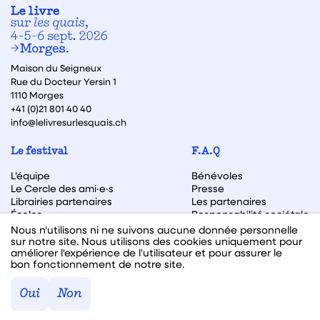
Maison du Seigneux
Rue du Docteur Yersin 1
1110 Morges
+41 (0)21 801 40 40
info@lelivresurlesquais.ch
Le festival
F.A.Q
L’équipe
Bénévoles
Le Cercle des ami·e·s
Presse
Librairies partenaires
Les partenaires
Écoles
Responsabilité sociétale
Archive des éditions
Nous n'utilisons ni ne suivons aucune donnée personnelle
sur notre site. Nous utilisons des cookies uniquement pour
Archive des autrices et auteurs
améliorer l'expérience de l'utilisateur et pour assurer le
bon fonctionnement de notre site.
Facebook
Instagram
Linkedin
Youtube
Oui
Non
Webdesign & code fait avec ♥ par
Hawaii Interactive