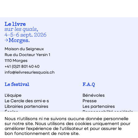
Maison du Seigneux
Rue du Docteur Yersin 1
1110 Morges
+41 (0)21 801 40 40
info@lelivresurlesquais.ch
Le festival
F.A.Q
L’équipe
Bénévoles
Le Cercle des ami·e·s
Presse
Librairies partenaires
Les partenaires
Écoles
Responsabilité sociétale
Archive des éditions
Nous n'utilisons ni ne suivons aucune donnée personnelle
sur notre site. Nous utilisons des cookies uniquement pour
Archive des autrices et auteurs
améliorer l'expérience de l'utilisateur et pour assurer le
bon fonctionnement de notre site.