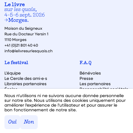
Maison du Seigneux
Rue du Docteur Yersin 1
1110 Morges
+41 (0)21 801 40 40
info@lelivresurlesquais.ch
Le festival
F.A.Q
L’équipe
Bénévoles
Le Cercle des ami·e·s
Presse
Librairies partenaires
Les partenaires
Écoles
Responsabilité sociétale
Archive des éditions
Nous n'utilisons ni ne suivons aucune donnée personnelle
sur notre site. Nous utilisons des cookies uniquement pour
Archive des autrices et auteurs
améliorer l'expérience de l'utilisateur et pour assurer le
bon fonctionnement de notre site.
Facebook
Instagram
Linkedin
Youtube
Oui
Non
Webdesign & code fait avec ♥ par
Hawaii Interactive