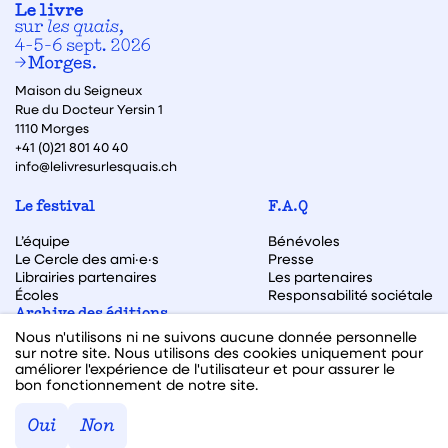
Maison du Seigneux
Rue du Docteur Yersin 1
1110 Morges
+41 (0)21 801 40 40
info@lelivresurlesquais.ch
Le festival
F.A.Q
L’équipe
Bénévoles
Le Cercle des ami·e·s
Presse
Librairies partenaires
Les partenaires
Écoles
Responsabilité sociétale
Archive des éditions
Nous n'utilisons ni ne suivons aucune donnée personnelle
Archive des autrices et auteurs
sur notre site. Nous utilisons des cookies uniquement pour
améliorer l'expérience de l'utilisateur et pour assurer le
bon fonctionnement de notre site.
Facebook
Instagram
Linkedin
Youtube
Oui
Non
Webdesign & code fait avec ♥ par
Hawaii Interactive