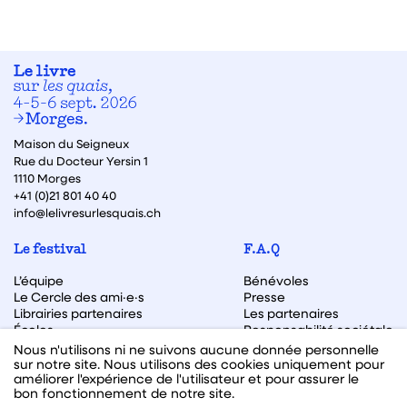
Maison du Seigneux
Rue du Docteur Yersin 1
1110 Morges
+41 (0)21 801 40 40
info@lelivresurlesquais.ch
Le festival
F.A.Q
L’équipe
Bénévoles
Le Cercle des ami·e·s
Presse
Librairies partenaires
Les partenaires
Écoles
Responsabilité sociétale
Archive des éditions
Nous n'utilisons ni ne suivons aucune donnée personnelle
sur notre site. Nous utilisons des cookies uniquement pour
Archive des autrices et auteurs
améliorer l'expérience de l'utilisateur et pour assurer le
bon fonctionnement de notre site.