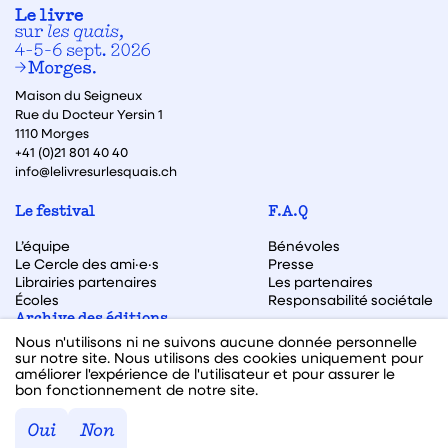
Maison du Seigneux
Rue du Docteur Yersin 1
1110 Morges
+41 (0)21 801 40 40
info@lelivresurlesquais.ch
Le festival
F.A.Q
L’équipe
Bénévoles
Le Cercle des ami·e·s
Presse
Librairies partenaires
Les partenaires
Écoles
Responsabilité sociétale
Archive des éditions
Nous n'utilisons ni ne suivons aucune donnée personnelle
Archive des autrices et auteurs
sur notre site. Nous utilisons des cookies uniquement pour
améliorer l'expérience de l'utilisateur et pour assurer le
bon fonctionnement de notre site.
Facebook
Instagram
Linkedin
Youtube
Oui
Non
Webdesign & code fait avec ♥ par
Hawaii Interactive