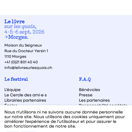
Maison du Seigneux
Rue du Docteur Yersin 1
1110 Morges
+41 (0)21 801 40 40
info@lelivresurlesquais.ch
Le festival
F.A.Q
L’équipe
Bénévoles
Le Cercle des ami·e·s
Presse
Librairies partenaires
Les partenaires
Écoles
Responsabilité sociétale
Archive des éditions
Nous n'utilisons ni ne suivons aucune donnée personnelle
sur notre site. Nous utilisons des cookies uniquement pour
Archive des autrices et auteurs
améliorer l'expérience de l'utilisateur et pour assurer le
bon fonctionnement de notre site.