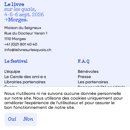
Maison du Seigneux
Rue du Docteur Yersin 1
1110 Morges
+41 (0)21 801 40 40
info@lelivresurlesquais.ch
Le festival
F.A.Q
L’équipe
Bénévoles
Le Cercle des ami·e·s
Presse
Librairies partenaires
Les partenaires
Écoles
Responsabilité sociétale
Archive des éditions
Nous n'utilisons ni ne suivons aucune donnée personnelle
sur notre site. Nous utilisons des cookies uniquement pour
Archive des autrices et auteurs
améliorer l'expérience de l'utilisateur et pour assurer le
bon fonctionnement de notre site.
Facebook
Instagram
Linkedin
Youtube
Oui
Non
Webdesign & code fait avec ♥ par
Hawaii Interactive