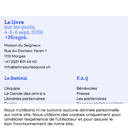
Maison du Seigneux
Rue du Docteur Yersin 1
1110 Morges
+41 (0)21 801 40 40
info@lelivresurlesquais.ch
Le festival
F.A.Q
L’équipe
Bénévoles
Le Cercle des ami·e·s
Presse
Librairies partenaires
Les partenaires
Écoles
Responsabilité sociétale
Archive des éditions
Nous n'utilisons ni ne suivons aucune donnée personnelle
sur notre site. Nous utilisons des cookies uniquement pour
Archive des autrices et auteurs
améliorer l'expérience de l'utilisateur et pour assurer le
bon fonctionnement de notre site.