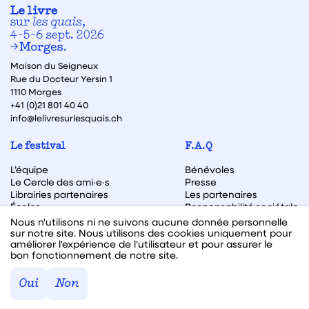
Maison du Seigneux
Rue du Docteur Yersin 1
1110 Morges
+41 (0)21 801 40 40
info@lelivresurlesquais.ch
Le festival
F.A.Q
L’équipe
Bénévoles
Le Cercle des ami·e·s
Presse
Librairies partenaires
Les partenaires
Écoles
Responsabilité sociétale
Archive des éditions
Nous n'utilisons ni ne suivons aucune donnée personnelle
sur notre site. Nous utilisons des cookies uniquement pour
Archive des autrices et auteurs
améliorer l'expérience de l'utilisateur et pour assurer le
bon fonctionnement de notre site.
Facebook
Instagram
Linkedin
Youtube
Oui
Non
Webdesign & code fait avec ♥ par
Hawaii Interactive